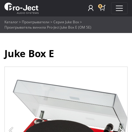
0
Каталог
>
Проигрыватели
>
Серия Juke Box
>
Проигрыватель винила Pro-Ject Juke Box E (OM 5E)
Juke Box E