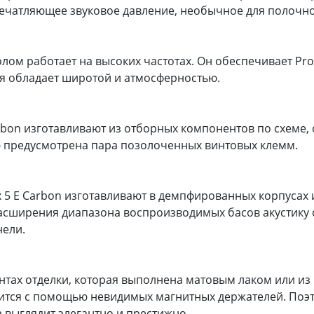
ечатляющее звуковое давление, необычное для полочно
ом работает на высоких частотах. Он обеспечивает Pro-
ая обладает широтой и атмосферностью.
 Carbon изготавливают из отборных компонентов по схе
ю предусмотрена пара позолоченных винтовых клемм.
ox 5 E Carbon изготавливают в демпфированных корпусах 
 расширения диапазона воспроизводимых басов акустику
нели.
нтах отделки, которая выполнена матовым лаком или из
репится с помощью невидимых магнитных держателей. Поэ
 выглядит элегантно и престижно.