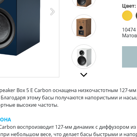
Цвет:
10474
Матов
 Speaker Box 5 E Carbon оснащена низкочастотным 127
. Благодаря этому басы получаются напористыми и нас
ртные высокие частоты.
БОНА
 E Carbon воспроизводит 127-мм динамик с диффузором из
 при небольшом весе, что делает басы быстрыми и напо