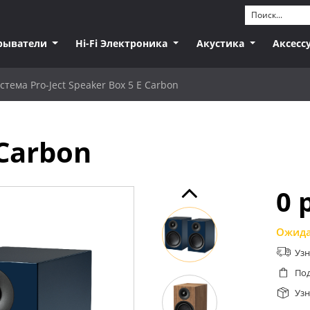
рыватели
Hi-Fi Электроника
Акустика
Аксесс
стема Pro-Ject Speaker Box 5 E Carbon
 Carbon
0 
Ожида
Узн
Под
Узн