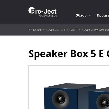
Обзор
Проиг
Каталог
>
Акустика
>
Серия E
>
Акустическая си
Speaker Box 5 E