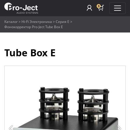
0
Каталог
>
Hi-Fi Электроника
>
Серия E
>
Фонокорректор Pro-Ject Tube Box E
Tube Box E