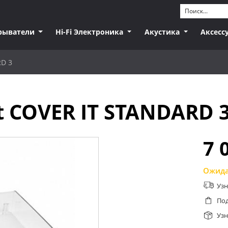
рыватели
Hi-Fi Электроника
Акустика
Аксесс
RD 3
t COVER IT STANDARD 
7 
Ожида
Узн
Под
Узн