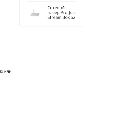
Сетевой
плеер Pro-Ject
Stream Box S2
-
ях или