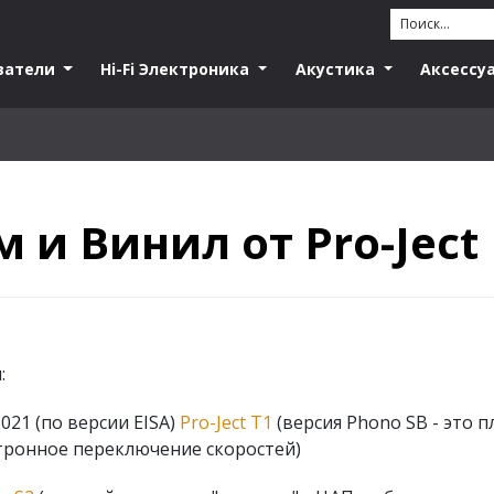
ватели
Hi-Fi Электроника
Акустика
Аксессу
 и Винил от Pro-Ject
:
21 (по версии EISA)
Pro-Ject T1
(версия Phono SB - это п
тронное переключение скоростей)