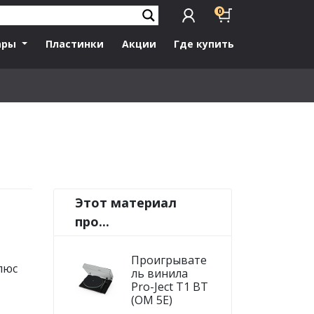
0
ары
Пластинки
Акции
Где купить
Этот материал
про...
Проигрывате
люс
ль винила
Pro-Ject T1 BT
(OM 5E)